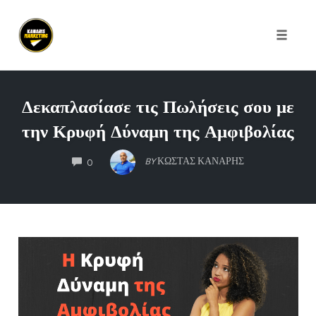
Toggle
naviga
Skip
to
Δεκαπλασίασε τις Πωλήσεις σου με
content
την Κρυφή Δύναμη της Αμφιβολίας
COMMENTS
BY
ΚΏΣΤΑΣ ΚΑΝΆΡΗΣ
0